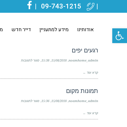
|
09-743-1215
|
FACEBOOK
פתח סרגל נגישות
אודותינו
מידע למתעניין
דייר חדש
מע
רגעים יפים
על
noamhome_admin
15/08/2018
15:38
סגור לתגובות
רגעים
יפים
קרא עוד ←
תמונות מקום
על
noamhome_admin
15/08/2018
15:36
סגור לתגובות
תמונות
מקום
קרא עוד ←